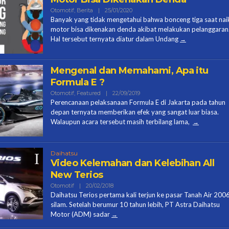
Oleh
Otomotif
,
Berita
|
25/01/2020
Halo
Banyak yang tidak mengetahui bahwa bonceng tiga saat nai
Ces
motor bisa dikenakan denda akibat melakukan pelanggaran
Hal tersebut ternyata diatur dalam Undang
Mengenal dan Memahami, Apa itu
Formula E ?
Oleh
Otomotif
,
Featured
|
22/09/2019
Halo
Perencanaan pelaksanaan Formula E di Jakarta pada tahun
Ces
depan ternyata memberikan efek yang sangat luar biasa.
Walaupun acara tersebut masih terbilang lama,
Daihatsu
Video Kelemahan dan Kelebihan All
New Terios
Oleh
Otomotif
|
20/02/2018
Halo
Daihatsu Terios pertama kali terjun ke pasar Tanah Air 200
Ces
silam. Setelah berumur 10 tahun lebih, PT Astra Daihatsu
Motor (ADM) sadar