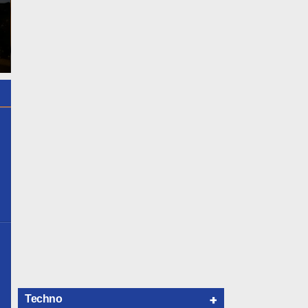
Apakah Virus Corona Bisa
17 Ide Design Masker Anti
Menyebar Melalui Kentut
Corona Yang Keren
?
+
Techno