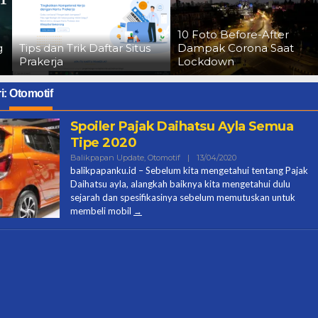
10 Foto Before-After
Tips dan Trik Daftar Situs
Dampak Corona Saat
Prakerja
Lockdown
i:
Otomotif
Spoiler Pajak Daihatsu Ayla Semua
Tipe 2020
Oleh
Balikpapan Update
,
Otomotif
|
13/04/2020
Contributor
balikpapanku.id – Sebelum kita mengetahui tentang Pajak
Balikpapanku
Daihatsu ayla, alangkah baiknya kita mengetahui dulu
sejarah dan spesifikasinya sebelum memutuskan untuk
membeli mobil