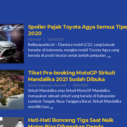
Spoiler Pajak Toyota Agya Semua Tip
2020
Oleh
Otomotif
|
13/04/2020
Contributor
Balikpapanku.id – Diantara mobil LCGC yang banyak
Balikpapanku
beredar di indonesia, mungkin mobil Toyota Agya yang
berada di posisi teratas untuk jumlah penjualan.
Tiket Pre-booking MotoGP Sirkuit
Mandalika 2021 Sudah Dibuka
Oleh
Berita
,
Featured
,
Otomotif
|
29/01/2020
Halo
Sirkuit Mandalika atau Sirkuit MotoGP Mandalika
Ces
merupakan sebuah sirkuit yang berada di Kabupaten
Lombok Tengah, Nusa Tenggara Barat. Sirkuit Mandalika
memiliki luas
Hati-Hati Bonceng Tiga Saat Naik
Motor Bisa Dikenakan Denda