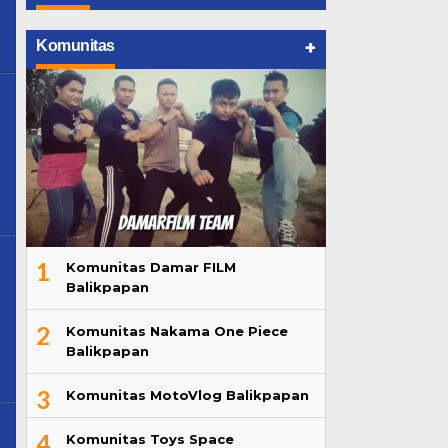
+
Komunitas
e
1
Komunitas Damar FILM
Balikpapan
2
Komunitas Nakama One Piece
Balikpapan
3
Komunitas MotoVlog Balikpapan
4
Komunitas Toys Space