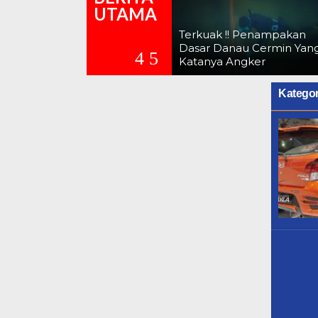
UTAMA
Terkuak !! Penampakan
Dasar Danau Cermin Yang
Katanya Angker
Kategor