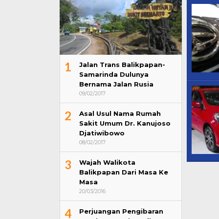
1
Jalan Trans Balikpapan-
Samarinda Dulunya
Bernama Jalan Rusia
09/02/2017
2
Asal Usul Nama Rumah
Sakit Umum Dr. Kanujoso
Djatiwibowo
08/02/2017
3
Wajah Walikota
Balikpapan Dari Masa Ke
Masa
20/03/2016
4
Perjuangan Pengibaran