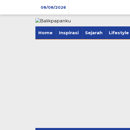
Lewati
08/08/2026
ke
konten
tutup
Home
Inspirasi
Sejarah
Lifestyle