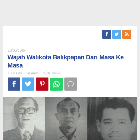
Oleh
20/03/2016
Halo
Wajah Walikota Balikpapan Dari Masa Ke
Ces
Masa
Halo Ces
-
Sejarah
-
8,910 Views