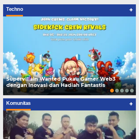
+
Techno
Supervillain Wanted Pukau Gamer Web3
dengan Inovasi dan Hadiah Fantastis
+
Komunitas