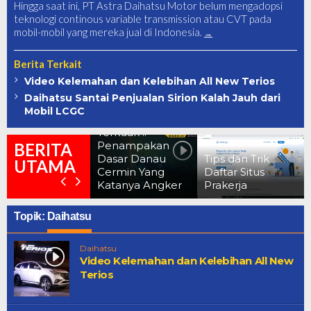
Hingga saat ini, PT Astra Daihatsu Motor belum mengadopsi
teknologi continous variable transmission atau CVT pada
mobil-mobil yang mereka jual di Indonesia.
Berita Terkait
Video Kelemahan dan Kelebihan All New Terios
Daihatsu Santai Penjualan Sirion Kalah Jauh dari
Mobil LCGC
Terkuak !!
Penampakan
BERITA
Dasar Danau
Tips dan Trik
UTAMA
Cermin Yang
Daftar Situs
Katanya Angker
Prakerja
Topik:
Daihatsu
Daihatsu
Video Kelemahan dan Kelebihan All New
Terios