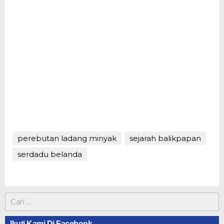
perebutan ladang minyak
sejarah balikpapan
serdadu belanda
Cari
untuk:
Ikuti Kami Di Facebook