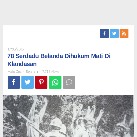
Oleh
17/03/2016
Halo
78 Serdadu Belanda Dihukum Mati Di
Ces
Klandasan
Halo Ces
-
Sejarah
-
7,713 Views