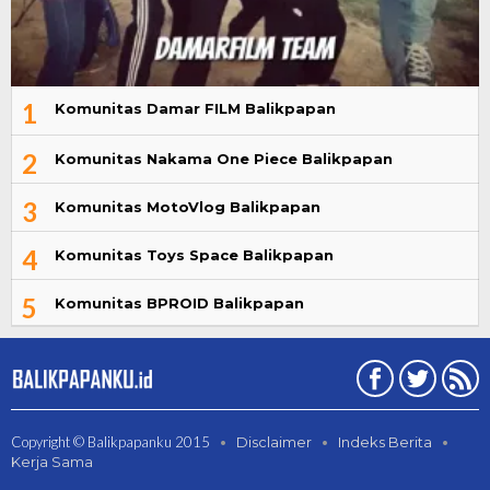
1
Komunitas Damar FILM Balikpapan
2
Komunitas Nakama One Piece Balikpapan
3
Komunitas MotoVlog Balikpapan
4
Komunitas Toys Space Balikpapan
5
Komunitas BPROID Balikpapan
Copyright © Balikpapanku 2015
Disclaimer
Indeks Berita
Kerja Sama