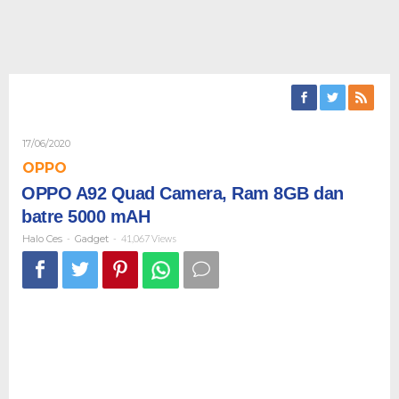
Oleh
17/06/2020
Halo
OPPO
Ces
OPPO A92 Quad Camera, Ram 8GB dan
batre 5000 mAH
Halo Ces
-
Gadget
-
41,067 Views