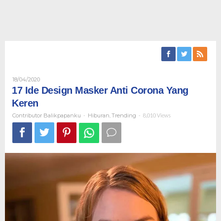
Oleh
18/04/2020
Contributor
17 Ide Design Masker Anti Corona Yang
Balikpapanku
Keren
Contributor Balikpapanku
-
Hiburan
,
Trending
-
8,010 Views