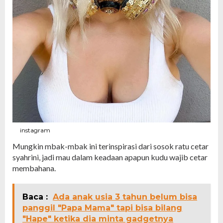
instagram
Mungkin mbak-mbak ini terinspirasi dari sosok ratu cetar
syahrini, jadi mau dalam keadaan apapun kudu wajib cetar
membahana.
Baca :
Ada anak usia 3 tahun belum bisa
panggil "Papa Mama" tapi bisa bilang
"Hape" ketika dia minta gadgetnya