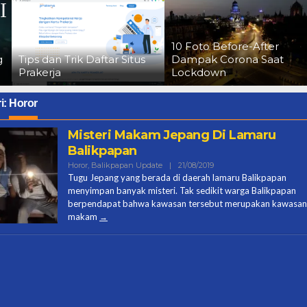
10 Foto Before-After
g
Tips dan Trik Daftar Situs
Dampak Corona Saat
Prakerja
Lockdown
i:
Horor
Misteri Makam Jepang Di Lamaru
Balikpapan
Oleh
Horor
,
Balikpapan Update
|
21/08/2019
Halo
Tugu Jepang yang berada di daerah lamaru Balikpapan
Ces
menyimpan banyak misteri. Tak sedikit warga Balikpapan
berpendapat bahwa kawasan tersebut merupakan kawasan
makam