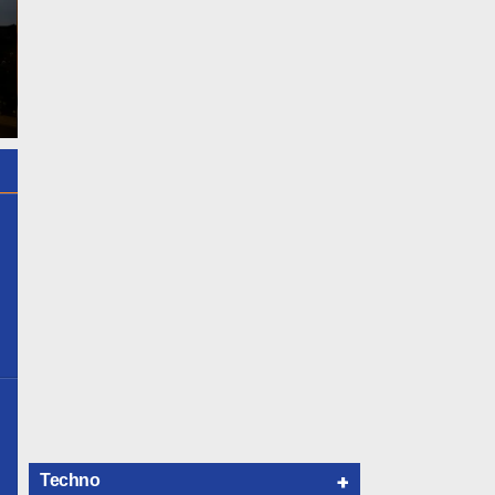
Apakah Virus Corona Bisa
17 Ide Design Masker Anti
Menyebar Melalui Kentut
Corona Yang Keren
?
+
Techno