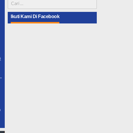
Cari
untuk:
Ikuti Kami Di Facebook
t
h