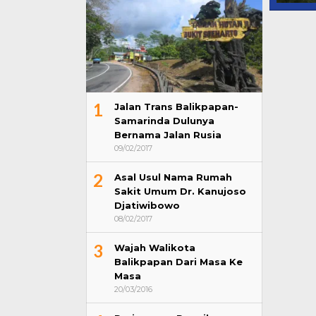
1
Jalan Trans Balikpapan-
Samarinda Dulunya
Bernama Jalan Rusia
09/02/2017
2
Asal Usul Nama Rumah
Sakit Umum Dr. Kanujoso
Djatiwibowo
08/02/2017
3
Wajah Walikota
Balikpapan Dari Masa Ke
Masa
20/03/2016