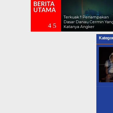
BERITA
UTAMA
Terkuak !! Penampakan
Dasar Danau Cermin Yan
Katanya Angker
Kategor