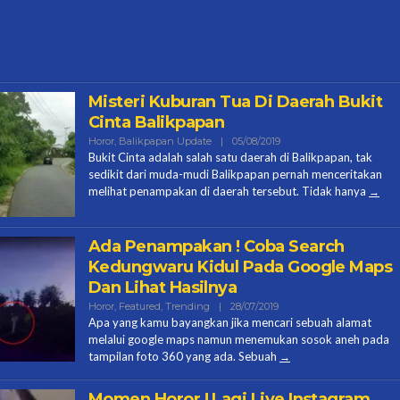
Misteri Kuburan Tua Di Daerah Bukit
Cinta Balikpapan
Oleh
Horor
,
Balikpapan Update
|
05/08/2019
Halo
Bukit Cinta adalah salah satu daerah di Balikpapan, tak
Ces
sedikit dari muda-mudi Balikpapan pernah menceritakan
melihat penampakan di daerah tersebut. Tidak hanya
Ada Penampakan ! Coba Search
Kedungwaru Kidul Pada Google Maps
Dan Lihat Hasilnya
Oleh
Horor
,
Featured
,
Trending
|
28/07/2019
Halo
Apa yang kamu bayangkan jika mencari sebuah alamat
Ces
melalui google maps namun menemukan sosok aneh pada
tampilan foto 360 yang ada. Sebuah
Momen Horor ! Lagi Live Instagram,