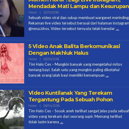
Mendadak Mati Lampu dan Kesurupan
Oleh
Horor
|
20/10/2018
Halo
Sebuah video viral dan cukup membuat warganet merinding
Ces
Rekaman live video tersebut berasal dari halaman instagra
@nesa.idrus. Video tersebut ternyata telah beredar
5 Video Anak Balita Berkomunikasi
Dengan Makhluk Halus
Oleh
Horor
|
05/05/2016
Halo
Tim Halo Ces – Mungkin banyak yang mengetahui mitos
Ces
tentang bayi. Salah satu yang mungkin paling diketahui
banyak orang ialah bayi memiliki kemampuan
Video Kuntilanak Yang Terekam
Tergantung Pada Sebuah Pohon
Oleh
Horor
|
28/04/2016
Halo
Tim Halo Ces – Sosok aneh terlihat sangat jelas pada sebua
Ces
video yang terekam dari seorang supir. Memang terlihat
tidak lazim karena