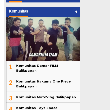
+
Komunitas
1
Komunitas Damar FILM
Balikpapan
2
Komunitas Nakama One Piece
Balikpapan
3
Komunitas MotoVlog Balikpapan
4
Komunitas Toys Space