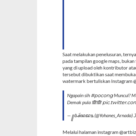
Saat melakukan penelusuran, terny
pada tampilan google maps, bukan f
yang di upload oleh kontributor atau
tersebut dibuktikan saat membuka
watermark bertuliskan Instagram 
Ngapain sih
Muncul? Mau
#pocong
Demak pula 🙈🙈
pic.twitter.c
— ꧋ꦄꦂꦤꦢ꧉ (@Yohanes_Arnada)
J
Melalui halaman instagram @artbi