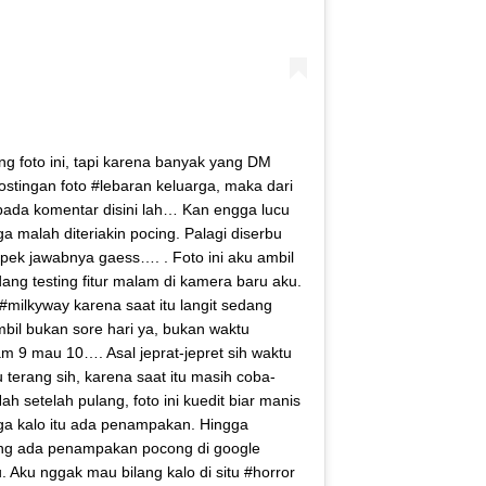
ing foto ini, tapi karena banyak yang DM
ostingan foto #lebaran keluarga, maka dari
ar pada komentar disini lah… Kan engga lucu
 malah diteriakin pocing. Palagi diserbu
ek jawabnya gaess…. . Foto ini aku ambil
edang testing fitur malam di kamera baru aku.
milkyway karena saat itu langit sedang
mbil bukan sore hari ya, bukan waktu
am 9 mau 10…. Asal jeprat-jepret sih waktu
lu terang sih, karena saat itu masih coba-
ah setelah pulang, foto ini kuedit biar manis
uga kalo itu ada penampakan. Hingga
ang ada penampakan pocong di google
. Aku nggak mau bilang kalo di situ #horror