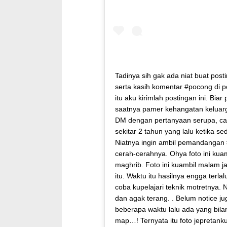
Tadinya sih gak ada niat buat post
serta kasih komentar #pocong di p
itu aku kirimlah postingan ini. Bi
saatnya pamer kehangatan keluarga
DM dengan pertanyaan serupa, cap
sekitar 2 tahun yang lalu ketika s
Niatnya ingin ambil pemandangan #
cerah-cerahnya. Ohya foto ini kua
maghrib. Foto ini kuambil malam j
itu. Waktu itu hasilnya engga terla
coba kupelajari teknik motretnya. N
dan agak terang. . Belum notice j
beberapa waktu lalu ada yang bil
map…! Ternyata itu foto jepretanku