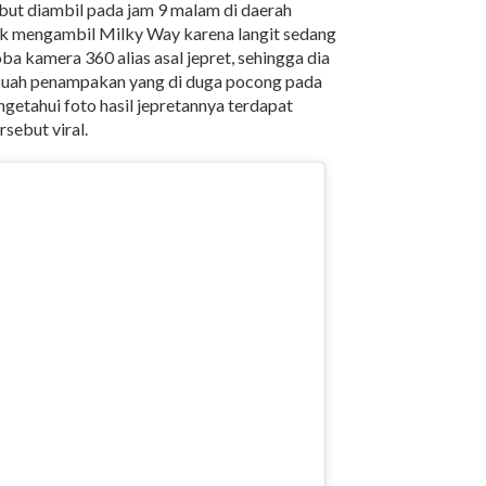
sebut diambil pada jam 9 malam di daerah
uk mengambil Milky Way karena langit sedang
ba kamera 360 alias asal jepret, sehingga dia
buah penampakan yang di duga pocong pada
ngetahui foto hasil jepretannya terdapat
sebut viral.