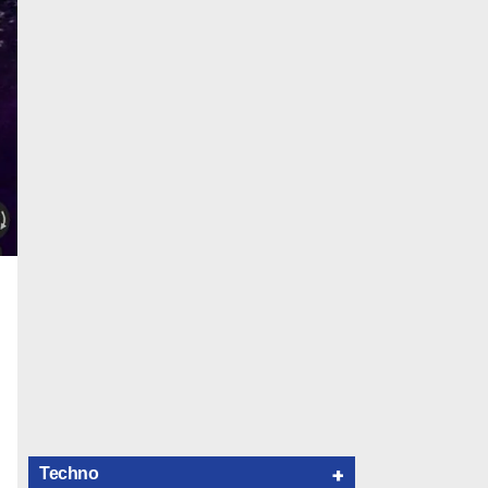
+
Techno