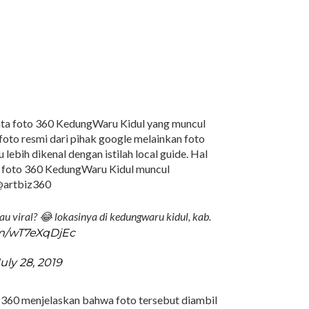
ata foto 360 KedungWaru Kidul yang muncul
oto resmi dari pihak google melainkan foto
 lebih dikenal dengan istilah local guide. Hal
 foto 360 KedungWaru Kidul muncul
@artbiz360
 viral? 😂 lokasinya di kedungwaru kidul, kab.
om/wT7eXqDjEc
uly 28, 2019
z360 menjelaskan bahwa foto tersebut diambil