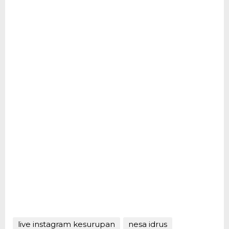
live instagram kesurupan
nesa idrus