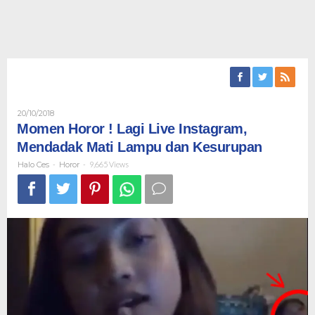
Oleh
20/10/2018
Halo
Momen Horor ! Lagi Live Instagram,
Ces
Mendadak Mati Lampu dan Kesurupan
Halo Ces
-
Horor
-
9,665 Views