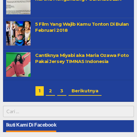
5 Film Yang Wajib Kamu Tonton Di Bulan
Februari 2018
Cantiknya Miyabi aka Maria Ozawa Foto
Pakai Jersey TIMNAS Indonesia
1
2
3
Berikutnya
Cari
untuk:
Ikuti Kami Di Facebook