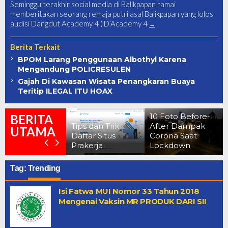
Seminggu terakhir social media di Balikpapan ramai
memberitakan seorang remaja putri asal Balikpapan yang lolos
audisi Dangdut Academy 4 ( D’Academy 4
Berita Terkait
BPOM Larang Penggunaan Albothyl Karena
Mengandung POLICRESULEN
Gajah Di Kawasan Wisata Penangkaran Buaya
Teritip ILEGAL ITU HOAX
erkuak !!
enampakan
10 Foto Before-
BERITA
asar Danau
Tips dan Trik
After Dampak
UTAMA
ermin Yang
Daftar Situs
Corona Saat
atanya Angker
Prakerja
Lockdown
Tag:
Trending
Isi Fatwa MUI Nomor 33 Tahun 2018
Mengenai Vaksin MR PRODUK DARI SII