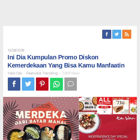
Oleh
15/08/2018
Halo
Ini Dia Kumpulan Promo Diskon
Ces
Kemerdekaan Yang Bisa Kamu Manfaatin
Halo Ces
-
Featured
,
Trending
-
7,007 Views