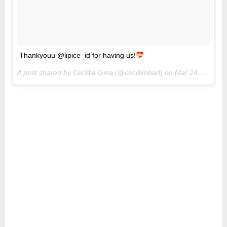
Thankyouu @lipice_id for having us!
A post shared by
Cecillia Gina
(@cecillimbad) on
Mar 24, 2018 at 4:59am PDT