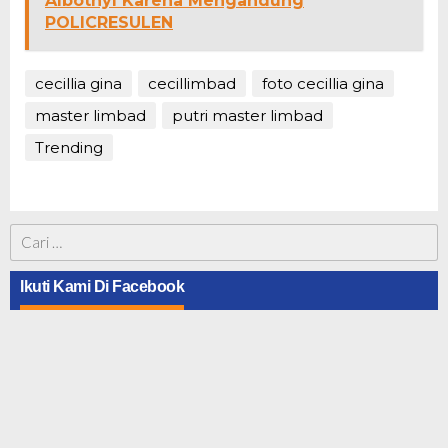
Albothyl Karena Mengandung
POLICRESULEN
cecillia gina
cecillimbad
foto cecillia gina
master limbad
putri master limbad
Trending
Cari
untuk:
Ikuti Kami Di Facebook