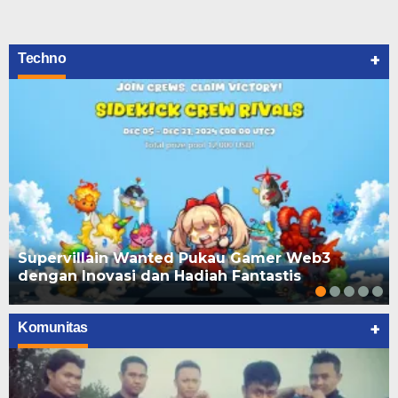
+
Techno
Supervillain Wanted Pukau Gamer Web3
dengan Inovasi dan Hadiah Fantastis
+
Komunitas