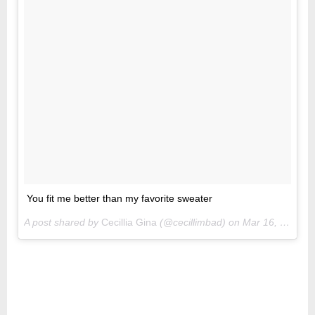
You fit me better than my favorite sweater
A post shared by
Cecillia Gina
(@cecillimbad) on
Mar 16, 2018 at 12:56am PDT