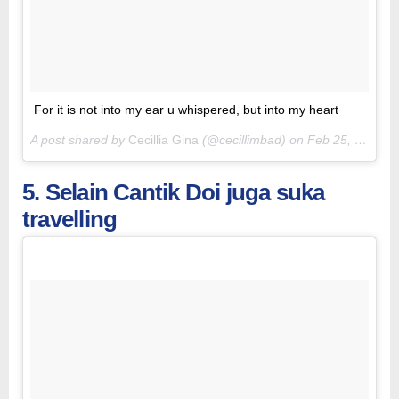
For it is not into my ear u whispered, but into my heart
A post shared by
Cecillia Gina
(@cecillimbad) on
Feb 25, 2018 at 12:41am PST
5. Selain Cantik Doi juga suka
travelling