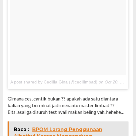
A post shared by Cecillia Gina (@cecillimbad)
on
Oct 20, 2017 at 11:51pm PDT
Gimana ces, cantik bukan ?? apakah ada satu diantara
kalian yang berminat jadi menantu master limbad ??
Eits,,asal ga disuruh test nyali makan beling yah..hehehe…
Baca :
BPOM Larang Penggunaan