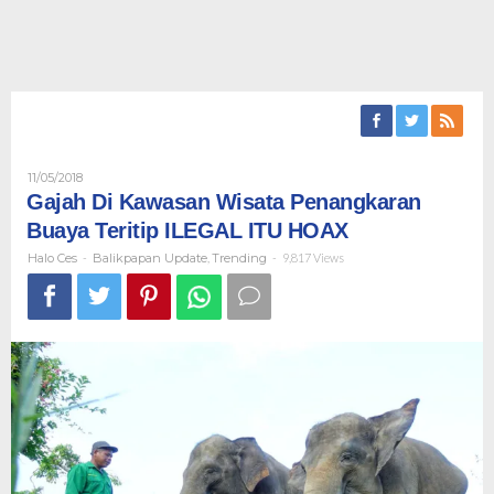
Oleh
11/05/2018
Halo
Gajah Di Kawasan Wisata Penangkaran
Ces
Buaya Teritip ILEGAL ITU HOAX
Halo Ces
-
Balikpapan Update
,
Trending
-
9,817 Views