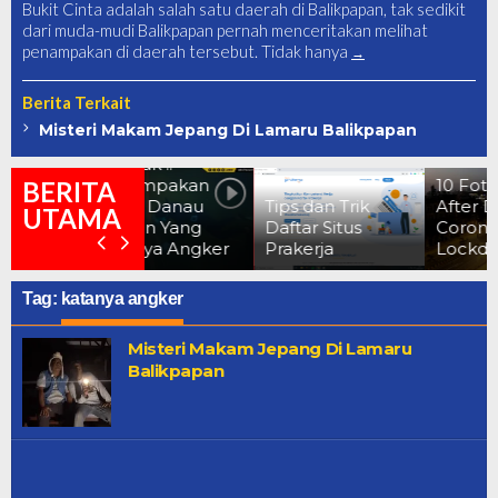
Bukit Cinta adalah salah satu daerah di Balikpapan, tak sedikit
dari muda-mudi Balikpapan pernah menceritakan melihat
penampakan di daerah tersebut. Tidak hanya
Berita Terkait
Misteri Makam Jepang Di Lamaru Balikpapan
Terkuak !!
Penampakan
10 Foto Before-
BERITA
Dasar Danau
Tips dan Trik
After Dampak
UTAMA
Cermin Yang
Daftar Situs
Corona Saat
Katanya Angker
Prakerja
Lockdown
Tag:
katanya angker
Misteri Makam Jepang Di Lamaru
Balikpapan