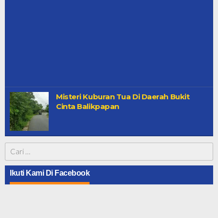
Misteri Kuburan Tua Di Daerah Bukit
Cinta Balikpapan
Cari
untuk:
Ikuti Kami Di Facebook