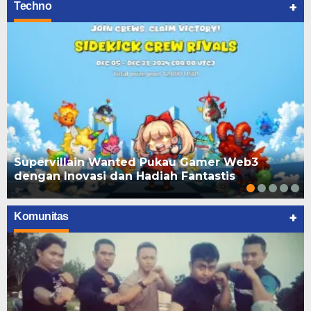
+
Techno
Supervillain Wanted Pukau Gamer Web3
dengan Inovasi dan Hadiah Fantastis
+
Komunitas