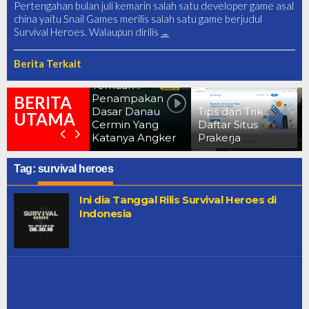
Pertengahan bulan juli kemarin salah satu developer game asal
china yaitu Snail Games merilis salah satu game berjudul
Survival Heroes. Walaupun dirilis
Berita Terkait
Terkuak !!
Penampakan
10 Foto Before
BERITA
Dasar Danau
Tips dan Trik
After Dampak
UTAMA
Cermin Yang
Daftar Situs
Corona Saat
Katanya Angker
Prakerja
Lockdown
Tag:
survival heroes
Ini dia Tanggal Rilis Survival Heroes di
Indonesia