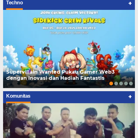
+
Techno
Supervillain Wanted Pukau Gamer Web3
dengan Inovasi dan Hadiah Fantastis
+
Komunitas