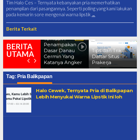
Tim Halo Ces – Ternyata kebanyakan pria memerhatikan
penampilan dari pasangannya. Seperti polling yang kami lakukan
pada kemarin sore mengenai warna lipstik
Berita Terkait
Terkuak !!
Penampakan
BERITA
Dasar Danau
Tips dan Trik
UTAMA
Cermin Yang
Daftar Situs
Katanya Angker
Prakerja
Tag:
Pria Balikpapan
Halo Cewek, Ternyata Pria di Balikpapan
Lebih Menyukai Warna Lipstik Ini loh