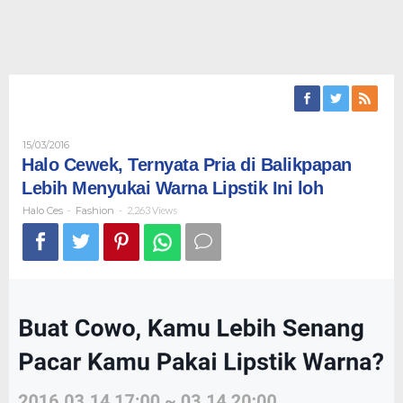
Oleh
15/03/2016
Halo
Halo Cewek, Ternyata Pria di Balikpapan
Ces
Lebih Menyukai Warna Lipstik Ini loh
Halo Ces
-
Fashion
-
2,263 Views