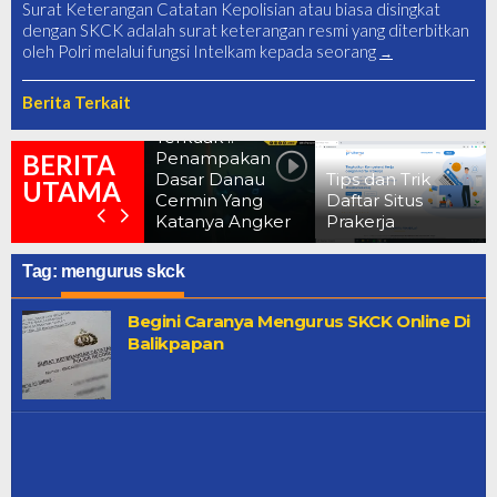
Surat Keterangan Catatan Kepolisian atau biasa disingkat
dengan SKCK adalah surat keterangan resmi yang diterbitkan
oleh Polri melalui fungsi Intelkam kepada seorang
Berita Terkait
Terkuak !!
Penampakan
10 Foto Befor
BERITA
Dasar Danau
Tips dan Trik
After Dampa
UTAMA
Cermin Yang
Daftar Situs
Corona Saat
Katanya Angker
Prakerja
Lockdown
Tag:
mengurus skck
Begini Caranya Mengurus SKCK Online Di
Balikpapan