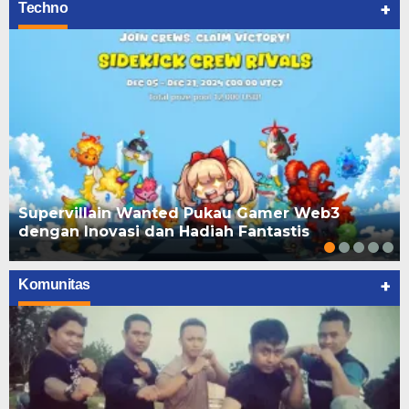
+
Techno
Supervillain Wanted Pukau Gamer Web3
dengan Inovasi dan Hadiah Fantastis
+
Komunitas