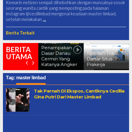
Kemarin netizen sempat dihebohkan dengan munculnya sosok
seorang wanita cantik yang memposting pada halaman
instagram @cecillimbad mengenai keadaan master limbad,
setelah melakukan
Berita Terkait
Terkuak !!
Penampakan
10 Foto Bef
BERITA
Dasar Danau
Tips dan Trik
After Dam
UTAMA
Cermin Yang
Daftar Situs
Corona Saa
Katanya Angker
Prakerja
Lockdown
Tag:
master limbad
Tak Pernah Di Ekspos, Cantiknya Cecillia
Gina Putri Dari Master Limbad