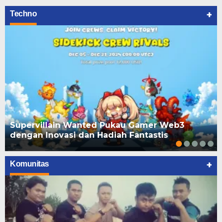
+
Techno
Supervillain Wanted Pukau Gamer Web3
dengan Inovasi dan Hadiah Fantastis
+
Komunitas