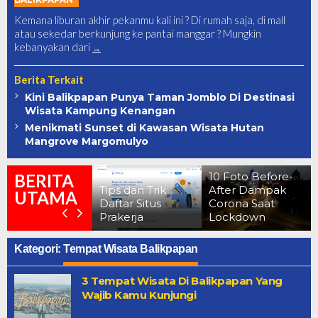
Kemana liburan akhir pekanmu kali ini ? Di rumah saja, di mall
atau sekedar berkunjung ke pantai manggar ? Mungkin
kebanyakan dari
Berita Terkait
Kini Balikpapan Punya Taman Jomblo Di Destinasi
Wisata Kampung Kenangan
Menikmati Sunset di Kawasan Wisata Hutan
Mangrove Margomulyo
erkuak !!
enampakan
10 Foto Before-
BERITA
asar Danau
Tips dan Trik
After Dampak
UTAMA
ermin Yang
Daftar Situs
Corona Saat
atanya Angker
Prakerja
Lockdown
Kategori:
Tempat Wisata Balikpapan
3 Tempat Wisata Di Balikpapan Yang
Wajib Kamu Kunjungi