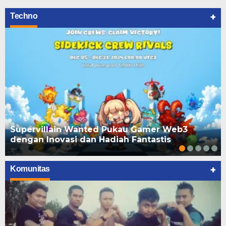
+
Techno
Supervillain Wanted Pukau Gamer Web3
dengan Inovasi dan Hadiah Fantastis
+
Komunitas