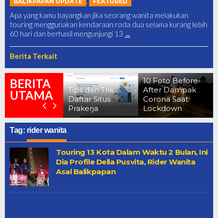
,
BALIKPAPAN UPDATE
FEATURED
Apa yang kamu bayangkan jika seorang wanita melakukan
touring menggunakan kendaraan roda dua selama kurang lebih
60 hari dan berhasil mengunjungi 13
Berita Terkait
erkuak !!
enampakan
10 Foto Before-
BERITA
asar Danau
Tips dan Trik
After Dampak
UTAMA
ermin Yang
Daftar Situs
Corona Saat
atanya Angker
Prakerja
Lockdown
Tag:
rider wanita
Touring 13 Kota Dalam Waktu 2 Bulan, Ini
Dia Profile Della Pusvita, Rider Wanita
Asal Balikpapan