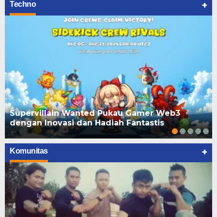
+
Techno
Supervillain Wanted Pukau Gamer Web3
dengan Inovasi dan Hadiah Fantastis
+
Komunitas