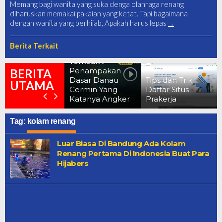
Memang bagi wanita yang suka denga olahraga renang
diharuskan memakai pakaian yang ketat. Tapi bagaimana
dengan wanita yang berhijab, Apakah harus lepas
Berita Terkait
Terkuak !!
Penampakan
10 Foto Befor
BERITA
Dasar Danau
Tips dan Trik
After Dampa
UTAMA
Cermin Yang
Daftar Situs
Corona Saat
Katanya Angker
Prakerja
Lockdown
Tag:
kolam renang
Luar Biasa Di Bandung Ada Kolam
Renang Pertama Di Indonesia Buat Para
Hijabers