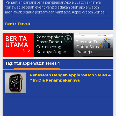
Penantian panjang para penggemar Apple Watch akhirnya
terjawab setelah event yang diadakan oleh apple watch
menjawab semua pertanyaan yang ada. Apple Watch Series
Berita Terkait
Terkuak !!
Penampakan
BERITA
Dasar Danau
Tips dan Trik
UTAMA
Cermin Yang
Daftar Situs
Katanya Angker
Prakerja
Tag:
fitur apple watch series 4
Penasaran Dengan Apple Watch Series 4
? Ini Dia Penampakannya