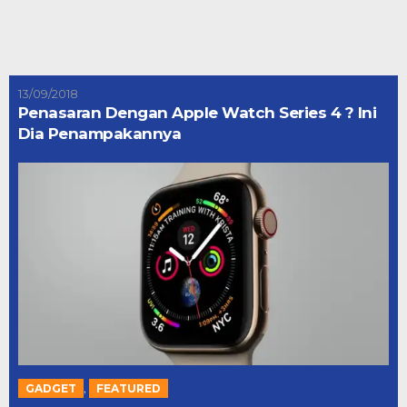
13/09/2018
Penasaran Dengan Apple Watch Series 4 ? Ini
Dia Penampakannya
,
GADGET
FEATURED