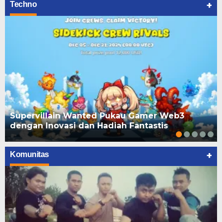
+
Techno
Supervillain Wanted Pukau Gamer Web3
dengan Inovasi dan Hadiah Fantastis
+
Komunitas