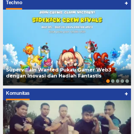
+
Techno
Supervillain Wanted Pukau Gamer Web3
dengan Inovasi dan Hadiah Fantastis
+
Komunitas