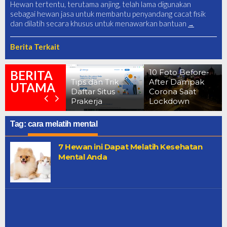
Hewan tertentu, terutama anjing, telah lama digunakan
sebagai hewan jasa untuk membantu penyandang cacat fisik
dan dilatih secara khusus untuk menawarkan bantuan
Berita Terkait
erkuak !!
enampakan
10 Foto Before-
BERITA
asar Danau
Tips dan Trik
After Dampak
UTAMA
ermin Yang
Daftar Situs
Corona Saat
atanya Angker
Prakerja
Lockdown
Tag:
cara melatih mental
7 Hewan ini Dapat Melatih Kesehatan
Mental Anda