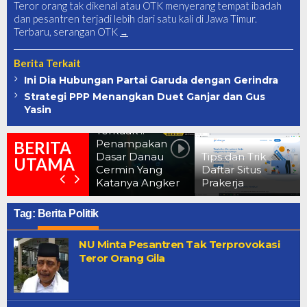
Teror orang tak dikenal atau OTK menyerang tempat ibadah
dan pesantren terjadi lebih dari satu kali di Jawa Timur.
Terbaru, serangan OTK
Berita Terkait
Ini Dia Hubungan Partai Garuda dengan Gerindra
Strategi PPP Menangkan Duet Ganjar dan Gus
Yasin
Terkuak !!
Penampakan
BERITA
Dasar Danau
Tips dan Trik
UTAMA
Cermin Yang
Daftar Situs
Katanya Angker
Prakerja
Tag:
Berita Politik
NU Minta Pesantren Tak Terprovokasi
Teror Orang Gila