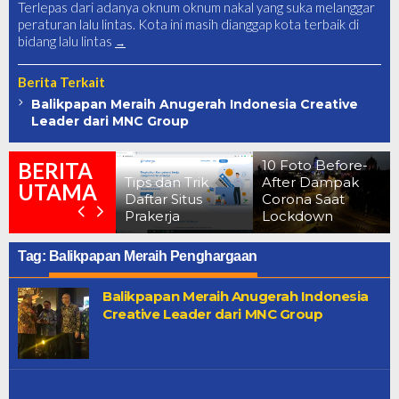
Terlepas dari adanya oknum oknum nakal yang suka melanggar
peraturan lalu lintas. Kota ini masih dianggap kota terbaik di
bidang lalu lintas
Berita Terkait
Balikpapan Meraih Anugerah Indonesia Creative
Leader dari MNC Group
erkuak !!
enampakan
10 Foto Before-
BERITA
asar Danau
Tips dan Trik
After Dampak
UTAMA
ermin Yang
Daftar Situs
Corona Saat
atanya Angker
Prakerja
Lockdown
Tag:
Balikpapan Meraih Penghargaan
Balikpapan Meraih Anugerah Indonesia
Creative Leader dari MNC Group