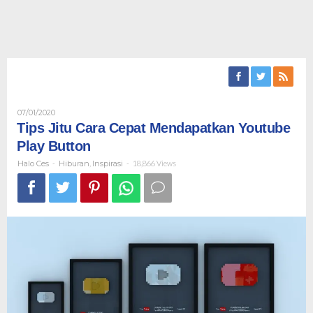
Oleh
07/01/2020
Halo
Tips Jitu Cara Cepat Mendapatkan Youtube
Ces
Play Button
Halo Ces
-
Hiburan
,
Inspirasi
-
18,866 Views