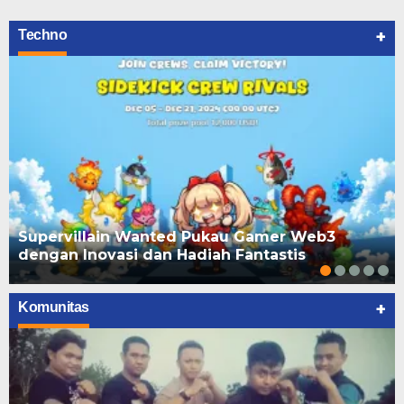
+
Techno
Supervillain Wanted Pukau Gamer Web3
dengan Inovasi dan Hadiah Fantastis
+
Komunitas