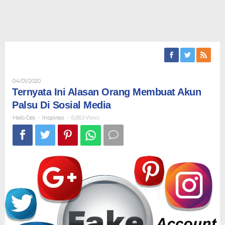
Oleh
04/01/2020
Halo
Ternyata Ini Alasan Orang Membuat Akun
Ces
Palsu Di Sosial Media
Halo Ces
-
Inspirasi
-
8,883 Views