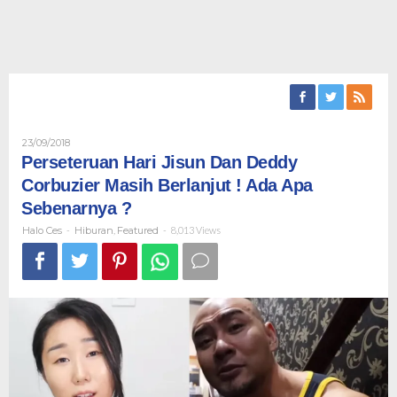
Oleh
23/09/2018
Halo
Perseteruan Hari Jisun Dan Deddy
Ces
Corbuzier Masih Berlanjut ! Ada Apa
Sebenarnya ?
Halo Ces
-
Hiburan
,
Featured
-
8,013 Views