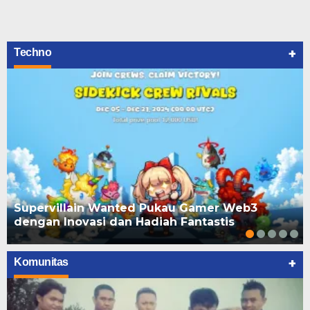
+
Techno
Supervillain Wanted Pukau Gamer Web3
dengan Inovasi dan Hadiah Fantastis
+
Komunitas