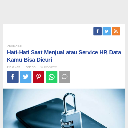
Oleh
21/01/2020
Halo
Hati-Hati Saat Menjual atau Service HP, Data
Ces
Kamu Bisa Dicuri
Halo Ces
-
Techno
-
30,186 Views