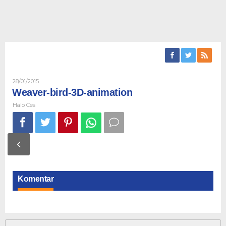
Oleh
28/01/2015
Halo
Weaver-bird-3D-animation
Ces
Halo Ces
Komentar
Cari