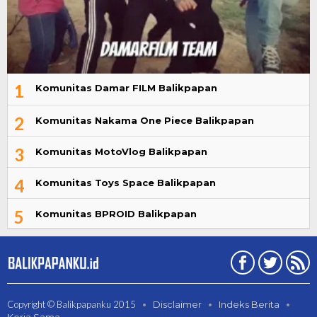
1
Komunitas Damar FILM Balikpapan
2
Komunitas Nakama One Piece Balikpapan
3
Komunitas MotoVlog Balikpapan
4
Komunitas Toys Space Balikpapan
5
Komunitas BPROID Balikpapan
Copyright © Balikpapanku 2015
Disclaimer
Indeks Berita
Kerja Sama