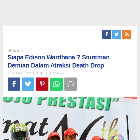
Oleh
01/12/2017
Halo
Siapa Edison Wardhana ? Stuntman
Ces
Demian Dalam Atraksi Death Drop
Halo Ces
-
Trending
-
6,325 Views