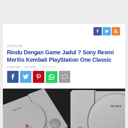
Oleh
21/09/2018
Halo
Rindu Dengan Game Jadul ? Sony Resmi
Ces
Merilis Kembali PlayStation One Classic
Halo Ces
-
Console
-
2,994 Views