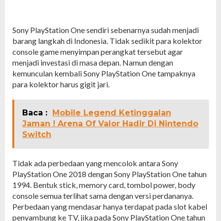
Sony PlayStation One sendiri sebenarnya sudah menjadi
barang langkah di Indonesia. Tidak sedikit para kolektor
console game menyimpan perangkat tersebut agar
menjadi investasi di masa depan. Namun dengan
kemunculan kembali Sony PlayStation One tampaknya
para kolektor harus gigit jari.
Baca :
Mobile Legend Ketinggalan
Jaman ! Arena Of Valor Hadir Di Nintendo
Switch
Tidak ada perbedaan yang mencolok antara Sony
PlayStation One 2018 dengan Sony PlayStation One tahun
1994. Bentuk stick, memory card, tombol power, body
console semua terlihat sama dengan versi perdananya.
Perbedaan yang mendasar hanya terdapat pada slot kabel
penyambung ke TV, jika pada Sony PlayStation One tahun