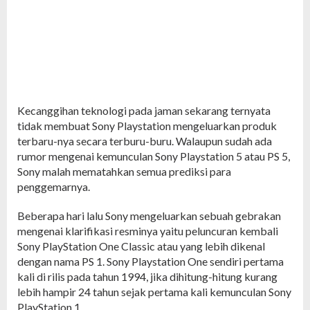
Kecanggihan teknologi pada jaman sekarang ternyata
tidak membuat Sony Playstation mengeluarkan produk
terbaru-nya secara terburu-buru. Walaupun sudah ada
rumor mengenai kemunculan Sony Playstation 5 atau PS 5,
Sony malah mematahkan semua prediksi para
penggemarnya.
Beberapa hari lalu Sony mengeluarkan sebuah gebrakan
mengenai klarifikasi resminya yaitu peluncuran kembali
Sony PlayStation One Classic atau yang lebih dikenal
dengan nama PS 1. Sony Playstation One sendiri pertama
kali di rilis pada tahun 1994, jika dihitung-hitung kurang
lebih hampir 24 tahun sejak pertama kali kemunculan Sony
PlayStation 1.