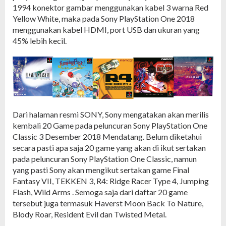
1994 konektor gambar menggunakan kabel 3 warna Red
Yellow White, maka pada Sony PlayStation One 2018
menggunakan kabel HDMI, port USB dan ukuran yang
45% lebih kecil.
Dari halaman resmi SONY, Sony mengatakan akan merilis
kembali 20 Game pada peluncuran Sony PlayStation One
Classic 3 Desember 2018 Mendatang. Belum diketahui
secara pasti apa saja 20 game yang akan di ikut sertakan
pada peluncuran Sony PlayStation One Classic, namun
yang pasti Sony akan mengikut sertakan game Final
Fantasy VII, TEKKEN 3, R4: Ridge Racer Type 4, Jumping
Flash, Wild Arms . Semoga saja dari daftar 20 game
tersebut juga termasuk Haverst Moon Back To Nature,
Blody Roar, Resident Evil dan Twisted Metal.