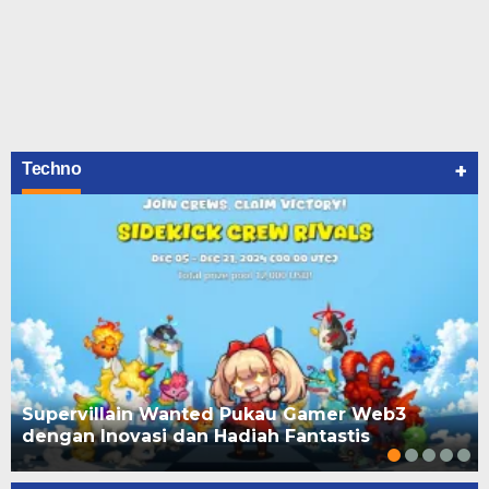
+
Techno
Supervillain Wanted Pukau Gamer Web3
dengan Inovasi dan Hadiah Fantastis