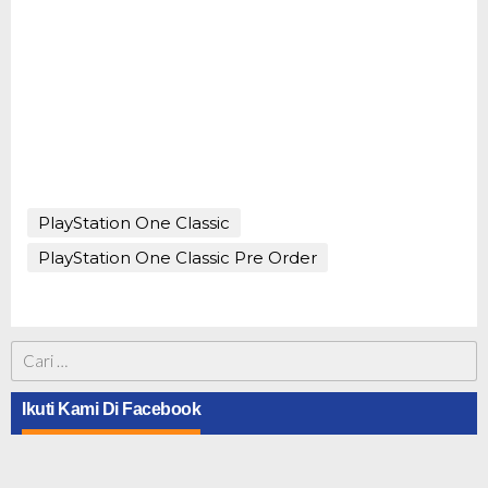
PlayStation One Classic
PlayStation One Classic Pre Order
Cari
untuk:
Ikuti Kami Di Facebook