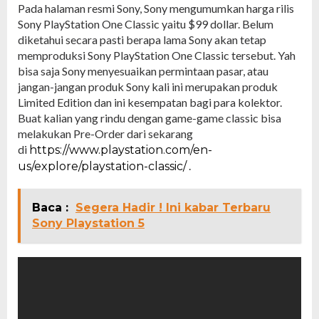
Pada halaman resmi Sony, Sony mengumumkan harga rilis
Sony PlayStation One Classic yaitu $99 dollar. Belum
diketahui secara pasti berapa lama Sony akan tetap
memproduksi Sony PlayStation One Classic tersebut. Yah
bisa saja Sony menyesuaikan permintaan pasar, atau
jangan-jangan produk Sony kali ini merupakan produk
Limited Edition dan ini kesempatan bagi para kolektor.
Buat kalian yang rindu dengan game-game classic bisa
melakukan Pre-Order dari sekarang
di
https://www.playstation.com/en-
.
us/explore/playstation-classic/
Baca :
Segera Hadir ! Ini kabar Terbaru
Sony Playstation 5