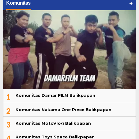
+
Komunitas
1
Komunitas Damar FILM Balikpapan
2
Komunitas Nakama One Piece Balikpapan
3
Komunitas MotoVlog Balikpapan
4
Komunitas Toys Space Balikpapan