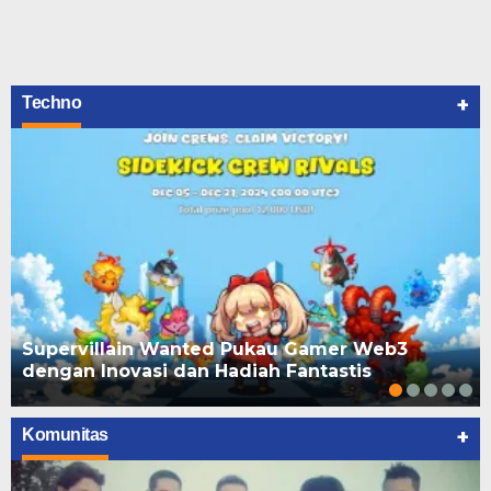
+
Techno
Supervillain Wanted Pukau Gamer Web3
dengan Inovasi dan Hadiah Fantastis
+
Komunitas