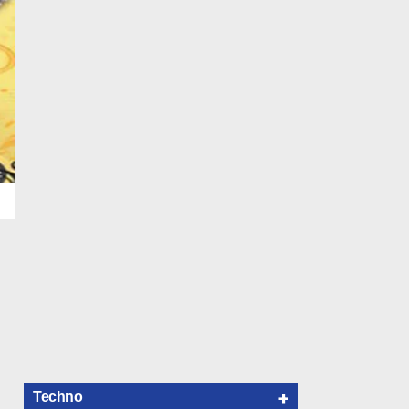
+
Techno