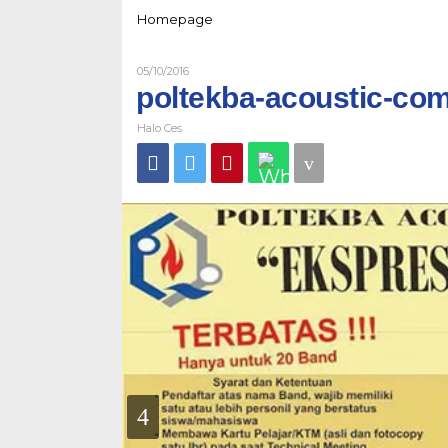
Lampiran
Homepage
Oleh
05/10/2016
Halo
poltekba-acoustic-com
Ces
Halo Ces