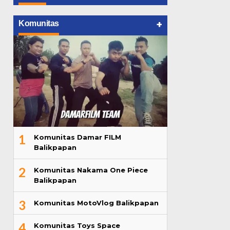
+
Komunitas
1
Komunitas Damar FILM
Balikpapan
2
Komunitas Nakama One Piece
Balikpapan
3
Komunitas MotoVlog Balikpapan
4
Komunitas Toys Space