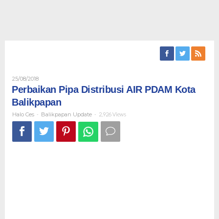
Oleh
25/08/2018
Halo
Perbaikan Pipa Distribusi AIR PDAM Kota
Ces
Balikpapan
Halo Ces
-
Balikpapan Update
-
2,926 Views