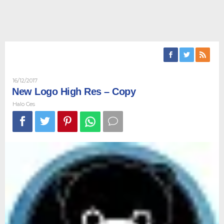
Oleh
16/12/2017
Halo
New Logo High Res – Copy
Ces
Halo Ces