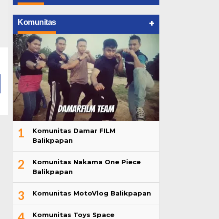
+
Komunitas
1
Komunitas Damar FILM
Balikpapan
2
Komunitas Nakama One Piece
Balikpapan
3
Komunitas MotoVlog Balikpapan
4
Komunitas Toys Space