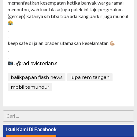
memanfaatkan kesempatan ketika banyak warga ramai
menonton, wah luar biasa juga palek ini, laju pergerakan
(gercep) katanya sih tiba tiba ada kang parkir juga muncul
.
.
keep safe di jalan brader, utamakan keselamatan
.
.
:
@radjavictorian.s
balikpapan flash news
lupa rem tangan
mobil temundur
Cari
untuk:
Ikuti Kami Di Facebook