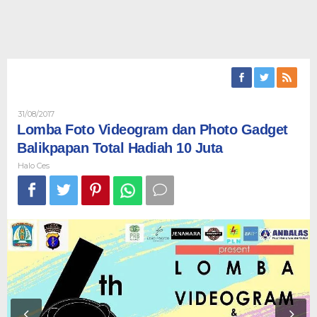
Oleh
31/08/2017
Halo
Lomba Foto Videogram dan Photo Gadget
Ces
Balikpapan Total Hadiah 10 Juta
Halo Ces