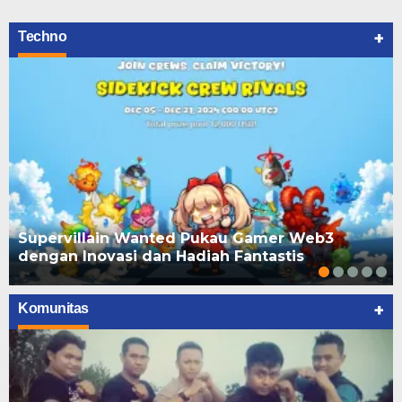
+
Techno
Supervillain Wanted Pukau Gamer Web3
dengan Inovasi dan Hadiah Fantastis
+
Komunitas