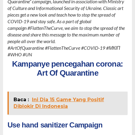
Quarantine” campaign, launched in association with Ministry
of Culture and Informational Security of Ukraine.
Classic art
pieces get a new look and teach how to stop the spread of
COVID-19 and stay safe.
As a part of global
campaign
#FlattenTheCurve
, we aim to stop the spread of the
disease and share this message to the maximum number of
people all over the world.
#ArtOfQuarantine #FlattenTheCurve #COVID-19 #МКІП
#WHO #UN
Kampanye pencegahan corona:
Art Of Quarantine
Baca :
Ini Dia 15 Game Yang Positif
Diblokir Di Indonesia
Use hand sanitizer Campaign