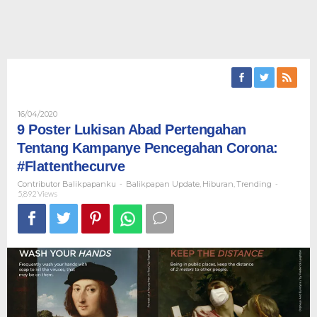
Oleh
16/04/2020
Contributor
9 Poster Lukisan Abad Pertengahan
Balikpapanku
Tentang Kampanye Pencegahan Corona:
#Flattenthecurve
Contributor Balikpapanku
-
Balikpapan Update
,
Hiburan
,
Trending
-
5,892 Views