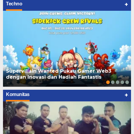
+
Techno
Supervillain Wanted Pukau Gamer Web3
dengan Inovasi dan Hadiah Fantastis
+
Komunitas