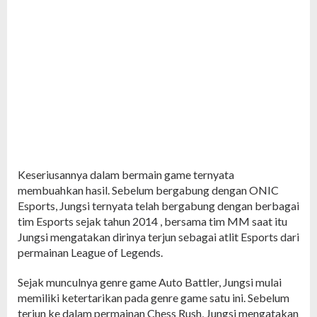
Keseriusannya dalam bermain game ternyata
membuahkan hasil. Sebelum bergabung dengan ONIC
Esports, Jungsi ternyata telah bergabung dengan berbagai
tim Esports sejak tahun 2014 , bersama tim MM saat itu
Jungsi mengatakan dirinya terjun sebagai atlit Esports dari
permainan League of Legends.
Sejak munculnya genre game Auto Battler, Jungsi mulai
memiliki ketertarikan pada genre game satu ini. Sebelum
terjun ke dalam permainan Chess Rush, Jungsi mengatakan