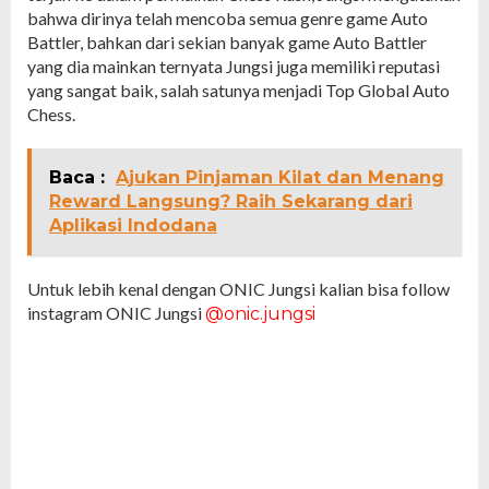
bahwa dirinya telah mencoba semua genre game Auto
Battler, bahkan dari sekian banyak game Auto Battler
yang dia mainkan ternyata Jungsi juga memiliki reputasi
yang sangat baik, salah satunya menjadi Top Global Auto
Chess.
Baca :
Ajukan Pinjaman Kilat dan Menang
Reward Langsung? Raih Sekarang dari
Aplikasi Indodana
Untuk lebih kenal dengan ONIC Jungsi kalian bisa follow
instagram ONIC Jungsi
@onic.jungsi