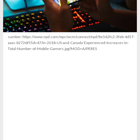
sumber: https://www.npd.com/wps/wcm/connect/npd/8e5d2fc2-3feb-4d57-
aaac-b2726f55dc47/In-2018-US-and-Canada-Experienced-Increases-In-
Total-Number-of-Mobile-Gamers.jpg?MOD=AJPERES