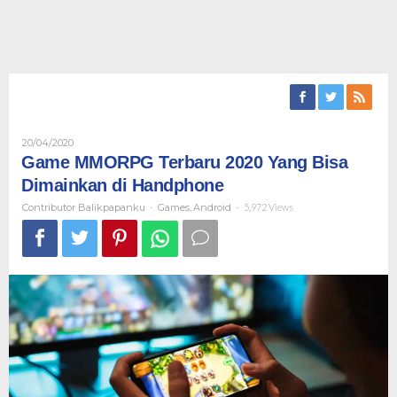
Oleh
20/04/2020
Contributor
Game MMORPG Terbaru 2020 Yang Bisa
Balikpapanku
Dimainkan di Handphone
Contributor Balikpapanku
-
Games
,
Android
-
5,972 Views