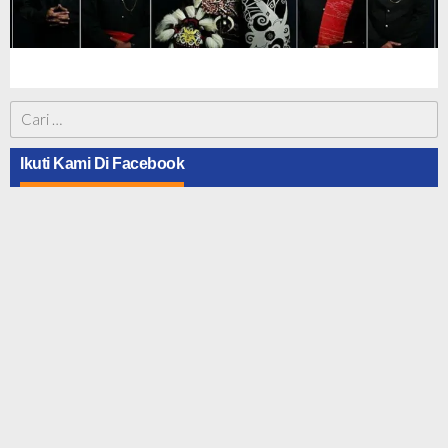
Cari
untuk:
Ikuti Kami Di Facebook