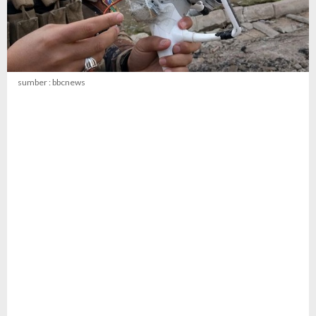
sumber : bbcnews