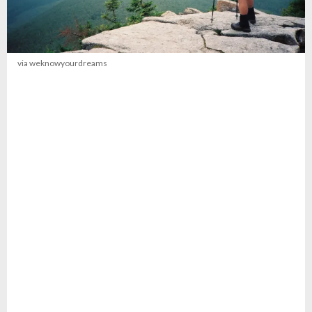
via weknowyourdreams