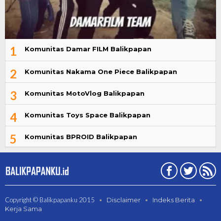
1
Komunitas Damar FILM Balikpapan
2
Komunitas Nakama One Piece Balikpapan
3
Komunitas MotoVlog Balikpapan
4
Komunitas Toys Space Balikpapan
5
Komunitas BPROID Balikpapan
Copyright © Balikpapanku 2015
Disclaimer
Indeks Berita
Kerja Sama