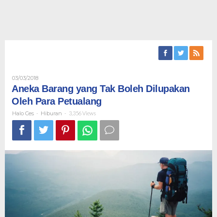
Oleh
03/03/2018
Halo
Aneka Barang yang Tak Boleh Dilupakan
Ces
Oleh Para Petualang
Halo Ces
-
Hiburan
-
3,356 Views