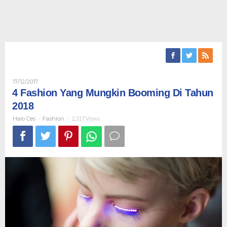
Oleh
17/12/2017
Halo
4 Fashion Yang Mungkin Booming Di Tahun
Ces
2018
Halo Ces
-
Fashion
-
2,317 Views