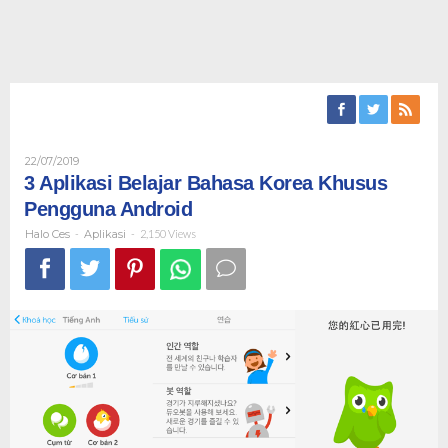
Oleh
22/07/2019
Halo
3 Aplikasi Belajar Bahasa Korea Khusus
Ces
Pengguna Android
Halo Ces
-
Aplikasi
-
2,150 Views